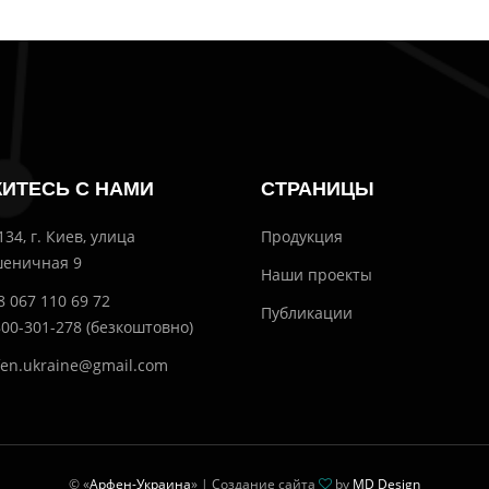
ИТЕСЬ С НАМИ
СТРАНИЦЫ
134, г. Киев, улица
Продукция
еничная 9
Наши проекты
8 067 110 69 72
Публикации
800-301-278 (безкоштовно)
fen.ukraine@gmail.com
© «
Арфен-Украина
» | Создание сайта
by
MD Design