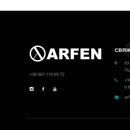
СВЯЖ
03
Пш
+38 067 110 69 72
+3
0 
ar