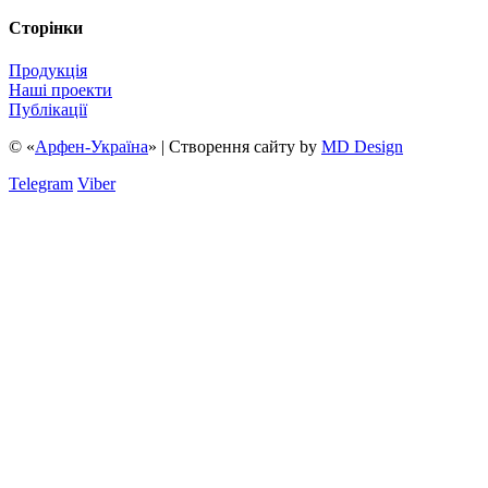
Сторінки
Продукція
Наші проекти
Публікації
© «
Арфен-Україна
» | Створення сайту
by
MD Design
Telegram
Viber