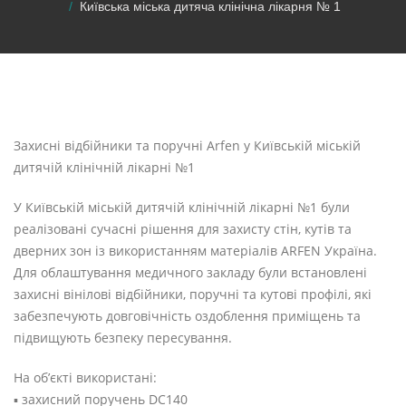
Київська міська дитяча клінічна лікарня № 1
Захисні відбійники та поручні Arfen у Київській міській
дитячій клінічній лікарні №1
У Київській міській дитячій клінічній лікарні №1 були
реалізовані сучасні рішення для захисту стін, кутів та
дверних зон із використанням матеріалів ARFEN Україна.
Для облаштування медичного закладу були встановлені
захисні вінілові відбійники, поручні та кутові профілі, які
забезпечують довговічність оздоблення приміщень та
підвищують безпеку пересування.
На об’єкті використані:
▪️ захисний поручень DC140