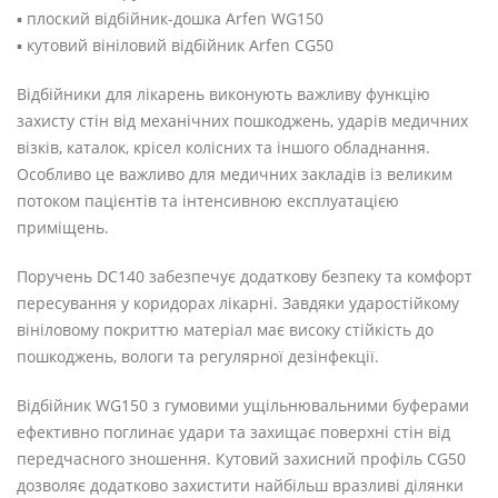
▪️ плоский відбійник-дошка Arfen WG150
▪️ кутовий вініловий відбійник Arfen CG50
Відбійники для лікарень виконують важливу функцію
захисту стін від механічних пошкоджень, ударів медичних
візків, каталок, крісел колісних та іншого обладнання.
Особливо це важливо для медичних закладів із великим
потоком пацієнтів та інтенсивною експлуатацією
приміщень.
Поручень DC140 забезпечує додаткову безпеку та комфорт
пересування у коридорах лікарні. Завдяки ударостійкому
вініловому покриттю матеріал має високу стійкість до
пошкоджень, вологи та регулярної дезінфекції.
Відбійник WG150 з гумовими ущільнювальними буферами
ефективно поглинає удари та захищає поверхні стін від
передчасного зношення. Кутовий захисний профіль CG50
дозволяє додатково захистити найбільш вразливі ділянки