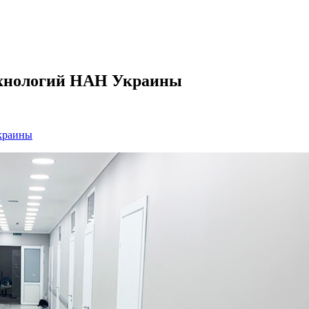
ехнологий НАН Украины
краины