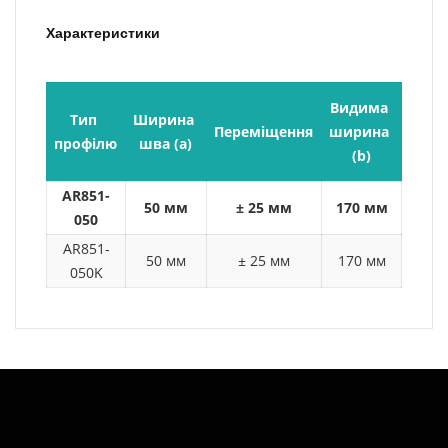
Характеристики
Видима 
Тип 
Ширина 
Монт
Переміщення
ширина 
профілю
шва (a)
висо
(b)
AR851-
50 мм
± 25 мм
170 мм
25
050
AR851-
50 мм
± 25 мм
170 мм
25
050K