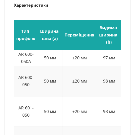
Характеристики
Видима 
Тип 
Ширина 
Монт
Переміщення
ширина 
профілю
шва (a)
висо
(b)
AR 600-
50 мм
±20 мм
97 мм
25
050А
AR 600-
50 мм
±20 мм
98 мм
50
050
AR 601-
50 мм
±20 мм
98 мм
60
050