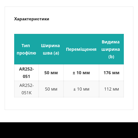
Характеристики
Видима 
Тип 
Ширина 
Монт
Переміщення
ширина 
профілю
шва (a)
висо
(b)
AR252-
50 мм
± 10 мм
176 мм
12
051
AR252-
50 мм
± 10 мм
112 мм
12
051К