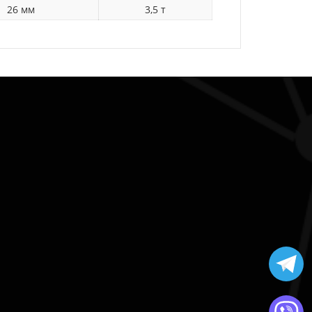
26 мм
3,5 т