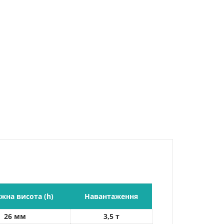
жна висота (h)
Навантаження
26 мм
3,5 т