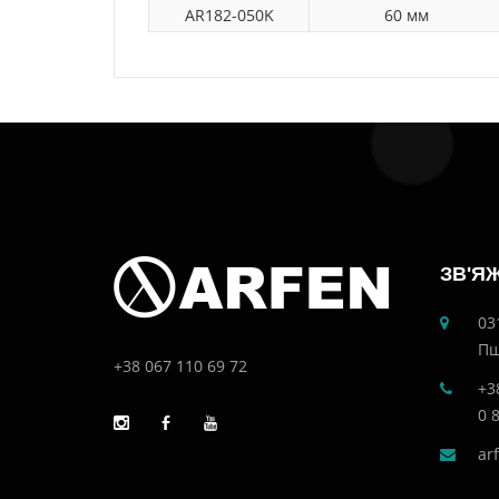
AR182-050K
60 мм
ЗВ'Я
03
Пш
+38 067 110 69 72
+3
0 
ar