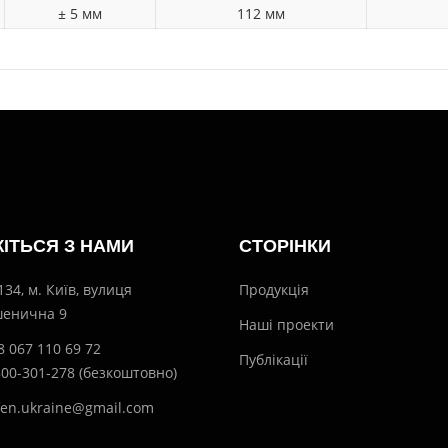
± 5 мм
112 мм
ЖІТЬСЯ З НАМИ
СТОРІНКИ
134, м. Київ, вулиця
Продукція
енична 9
Наші проекти
8 067 110 69 72
Публікації
800-301-278 (безкоштовно)
fen.ukraine@gmail.com