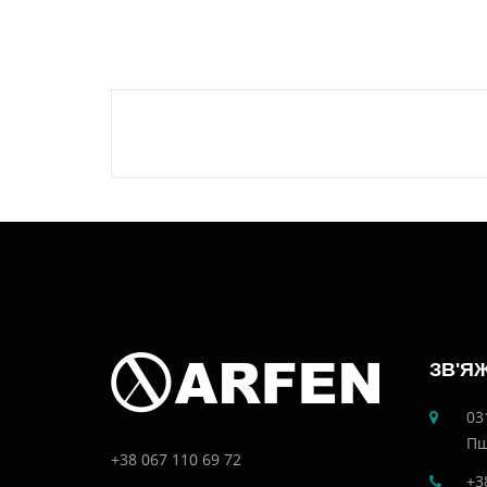
ЗВ'Я
03
Пш
+38 067 110 69 72
+3