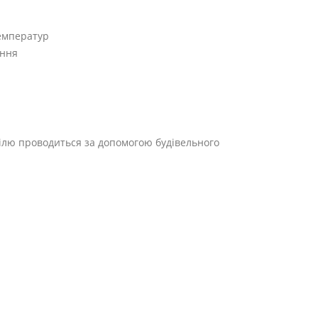
температур
ення
ілю проводиться за допомогою будівельного