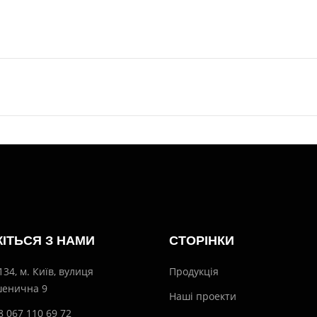
ЖІТЬСЯ З НАМИ
СТОРІНКИ
134, м. Київ, вулиця
Продукція
енична 9
Наші проекти
8 067 110 69 72