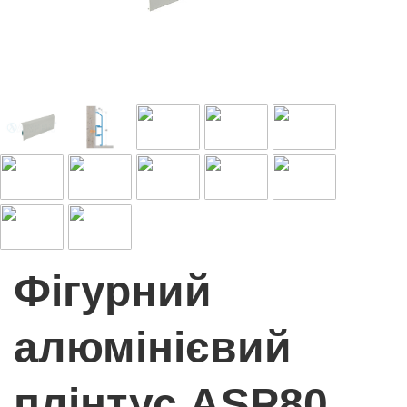
Фігурний
алюмінієвий
плінтус ASP80