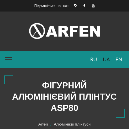
Підпишіться на нас:
RU
UA
EN
ФІГУРНИЙ
АЛЮМІНІЄВИЙ ПЛІНТУС
ASP80
Arfen
Алюмінієві плінтуси