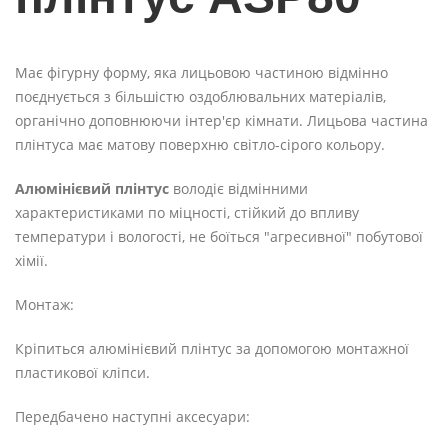
Має фігурну форму, яка лицьовою частиною відмінно
поєднується з більшістю оздоблювальних матеріалів,
органічно доповнюючи інтер'єр кімнати. Лицьова частина
плінтуса має матову поверхню світло-сірого кольору.
Алюмінієвий плінтус
володіє відмінними
характеристиками по міцності, стійкий до впливу
температури і вологості, не боїться "агресивної" побутової
хімії.
Монтаж:
Кріпиться алюмінієвий плінтус за допомогою монтажної
пластикової кліпси.
Передбачено наступні аксесуари: