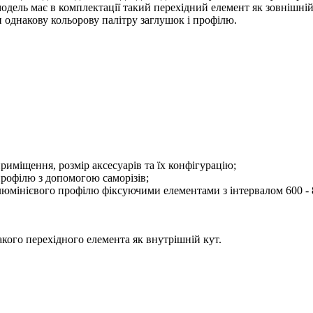
 модель має в комплектації такий перехідний елемент як зовнішні
однакову кольорову палітру заглушок і профілю.
иміщення, розмір аксесуарів та їх конфігурацію;
профілю з допомогою саморізів;
люмінієвого профілю фіксуючими елементами з інтервалом 600 - 
акого перехідного елемента як внутрішній кут.