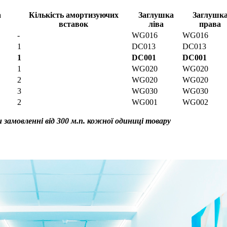
а
Кількість амортизуючих
Заглушка
Заглушк
вставок
ліва
права
-
WG016
WG016
1
DC013
DC013
1
DC001
DC001
1
WG020
WG020
2
WG020
WG020
3
WG030
WG030
2
WG001
WG002
и замовленні від 300 м.п. кожної одиниці товару