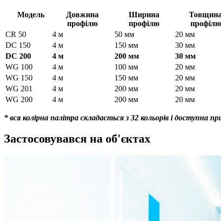
Модель
Довжина
Ширина
Товщин
профілю
профілю
профілю
CR 50
4 м
50 мм
20 мм
DC 150
4 м
150 мм
30 мм
DC 200
4 м
200 мм
30 мм
WG 100
4 м
100 мм
20 мм
WG 150
4 м
150 мм
20 мм
WG 201
4 м
200 мм
20 мм
WG 200
4 м
200 мм
20 мм
* вся колірна палітра складається з 32 кольорів і доступна пр
Застосовувався на об'єктах