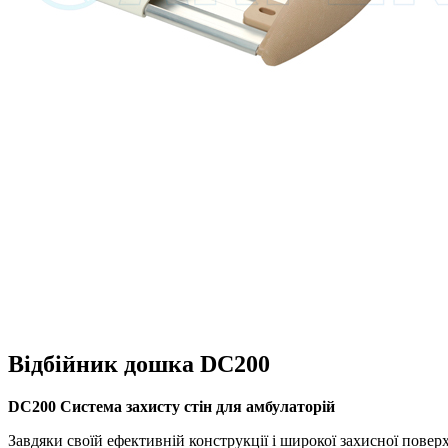
Відбійник дошка DC200
DC
200 Система захисту стін для амбулаторій
Завдяки своїй ефективній конструкції і широкої захисної повер