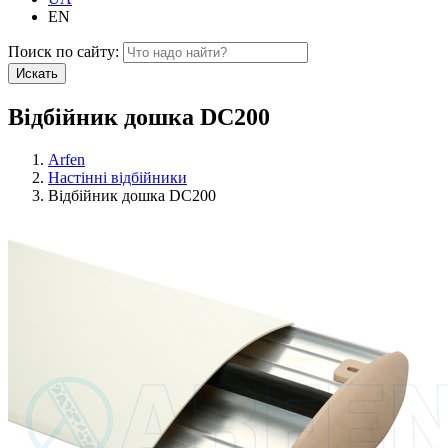
EN
Поиск по сайту:
Искать
Відбійник дошка DC200
Arfen
Настінні відбійники
Відбійник дошка DC200