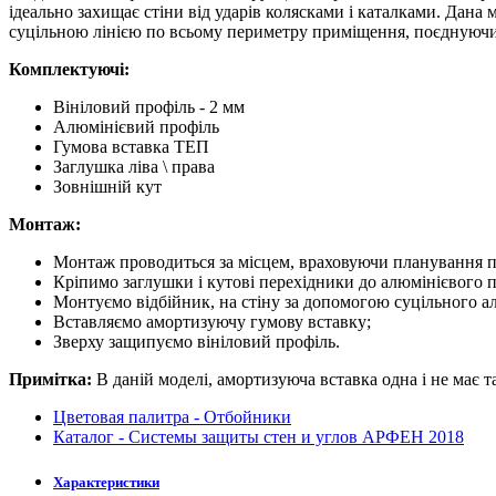
ідеально захищає стіни від ударів колясками і каталками. Дана
суцільною лінією по всьому периметру приміщення, поєднуючи 
Комплектуючі:
Вініловий профіль - 2 мм
Алюмінієвий профіль
Гумова вставка ТЕП
Заглушка ліва \ права
Зовнішній кут
Монтаж:
Монтаж проводиться за місцем, враховуючи планування пр
Кріпимо заглушки і кутові перехідники до алюмінієвого 
Монтуємо відбійник, на стіну за допомогою суцільного а
Вставляємо амортизуючу гумову вставку;
Зверху защипуємо вініловий профіль.
Примітка:
В даній моделі, амортизуюча вставка одна і не має т
Цветовая палитра - Отбойники
Каталог - Системы защиты стен и углов АРФЕН 2018
Характеристики