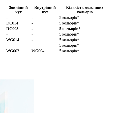
а
Зовнішній
Внутрішній
Кількість можливих
кут
кут
кольорів
-
-
5 кольорів*
DC014
-
5 кольорів*
DC003
-
5 кольорів*
-
-
5 кольорів*
WG014
-
5 кольорів*
-
-
5 кольорів*
WG003
WG004
5 кольорів*