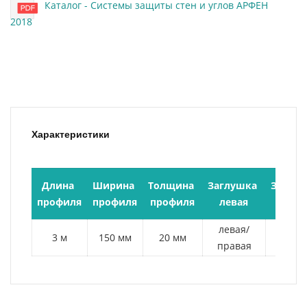
Каталог - Системы защиты стен и углов АРФЕН
2018
Характеристики
Длина 
Ширина 
Толщина 
Заглушка 
Заглуш
профиля
профиля
профиля
левая
прав
левая/
лева
3 м
150 мм
20 мм
правая
прав