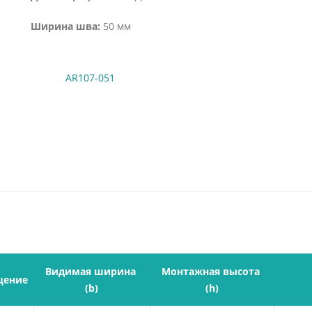
Ширина шва:
50 мм
AR107-051
Видимая ширина 
Монтажная высота 
щение
(b)
(h)