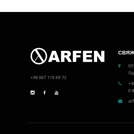
СВЯЖ
03
Пш
+38 067 110 69 72
+3
0 
ar