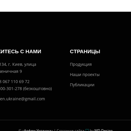
ИТЕСЬ С НАМИ
СТРАНИЦЫ
134, г. Киев, улица
Продукция
еничная 9
Наши проекты
8 067 110 69 72
Публикации
800-301-278 (безкоштовно)
fen.ukraine@gmail.com
© «
Арфен-Украина
» | Создание сайта
by
MD Design