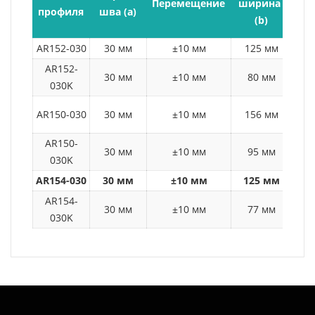
Перемещение
ширина 
профиля
шва (a)
вы
(b)
AR152-030
30 мм
±10 мм
125 мм
AR152-
30 мм
±10 мм
80 мм
030K
AR150-030
30 мм
±10 мм
156 мм
AR150-
30 мм
±10 мм
95 мм
030K
AR154-030
30 мм
±10 мм
125 мм
AR154-
30 мм
±10 мм
77 мм
030K