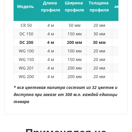
Длина 
Ширина 
Толщина 
 Модель  
аморти
профиля
профиля
профиля
вс
CR 50
4 м
50 мм
20 мм
DC 150
4 м
150 мм
30 мм
DC 200
4 м
200 мм
30 мм
WG 100
4 м
100 мм
20 мм
WG 150
4 м
150 мм
20 мм
WG 201
4 м
200 мм
20 мм
WG 200
4 м
200 мм
20 мм
* вся цветовая палитра состоит из 32 цветов и
доступна при заказе от 300 м.п. каждой единицы
товара